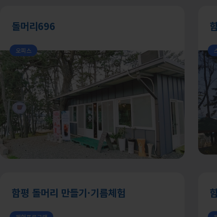
돌머리696
오피스
함평 돌머리 만들기·기름체험
체험프로그램