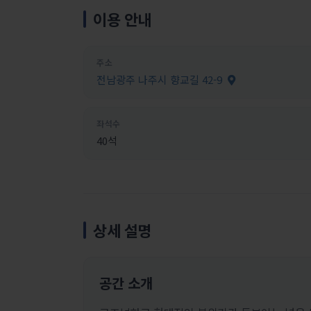
이용 안내
주소
전남광주 나주시 향교길 42-9
좌석수
40석
상세 설명
공간 소개